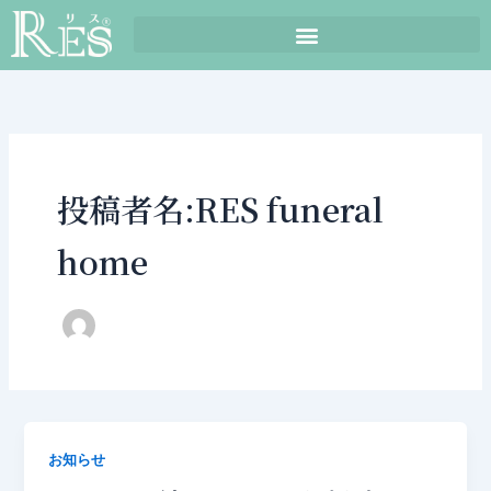
内
容
を
ス
キ
ッ
プ
投稿者名:RES funeral
home
お知らせ