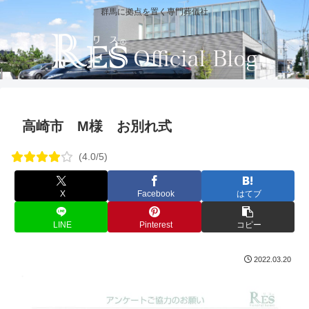
群馬に拠点を置く専門葬儀社
高崎市 M様 お別れ式
(4.0/5)
X
Facebook
はてブ
LINE
Pinterest
コピー
2022.03.20