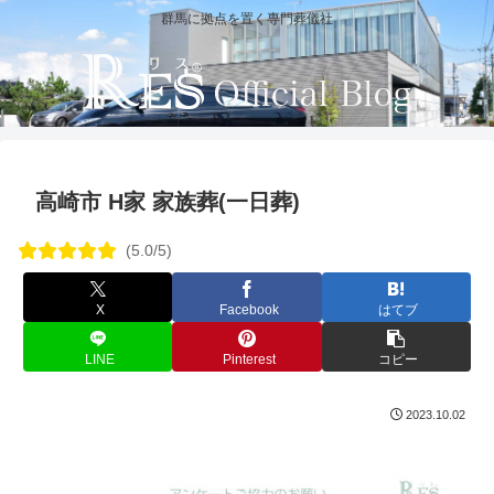
群馬に拠点を置く専門葬儀社
高崎市 H家 家族葬(一日葬)
(5.0/5)
X
Facebook
はてブ
LINE
Pinterest
コピー
2023.10.02