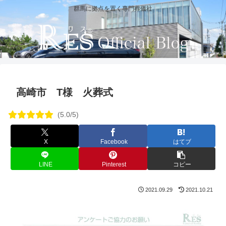
群馬に拠点を置く専門葬儀社
高崎市 T様 火葬式
(5.0/5)
X
Facebook
はてブ
LINE
Pinterest
コピー
2021.09.29
2021.10.21